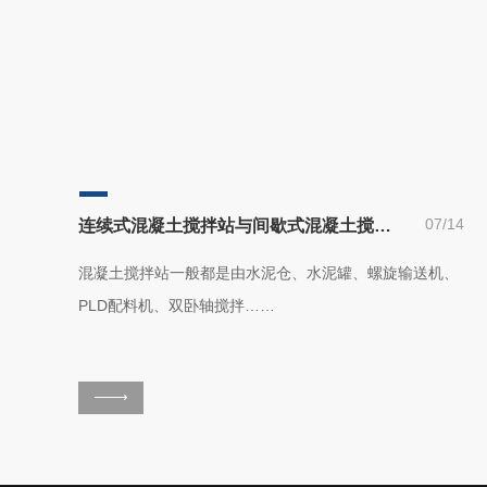
07/14
连续式混凝土搅拌站与间歇式混凝土搅拌站有什么区别？
混凝土搅拌站一般都是由水泥仓、水泥罐、螺旋输送机、
PLD配料机、双卧轴搅拌……