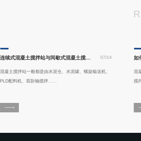
R
07/14
连续式混凝土搅拌站与间歇式混凝土搅拌站有什么区别？
如
混凝土搅拌站一般都是由水泥仓、水泥罐、螺旋输送机、
混
PLD配料机、双卧轴搅拌……
搅